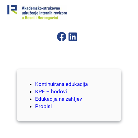
Skip
to
content
Facebook
LinkedIn
Kontinuirana edukacija
KPE – bodovi
Edukacija na zahtjev
Propisi