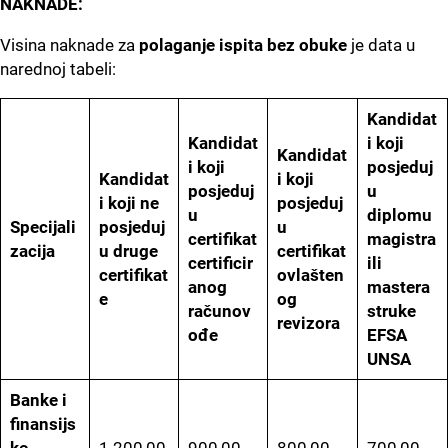
NAKNADE:
Visina naknade za
polaganje ispita bez obuke
je data u
narednoj tabeli:
Kandidat
Kandidat
i koji
Kandidat
i koji
posjeduj
Kandidat
i koji
posjeduj
u
i koji ne
posjeduj
u
diplomu
Specijali
posjeduj
u
certifikat
magistra
zacija
u druge
certifikat
certificir
ili
certifikat
ovlašten
anog
mastera
e
og
računov
struke
revizora
ođe
EFSA
UNSA
Banke i
finansijs