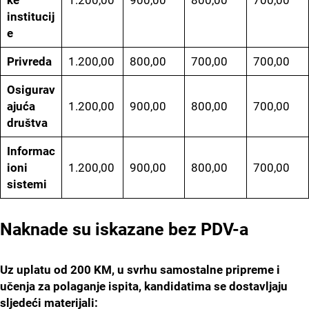
ke
1.200,00
900,00
800,00
700,00
institucij
e
Privreda
1.200,00
800,00
700,00
700,00
Osigurav
ajuća
1.200,00
900,00
800,00
700,00
društva
Informac
ioni
1.200,00
900,00
800,00
700,00
sistemi
Naknade su iskazane bez PDV-a
Uz uplatu od 200 KM, u svrhu samostalne pripreme i
učenja za polaganje ispita, kandidatima se dostavljaju
sljedeći materijali: