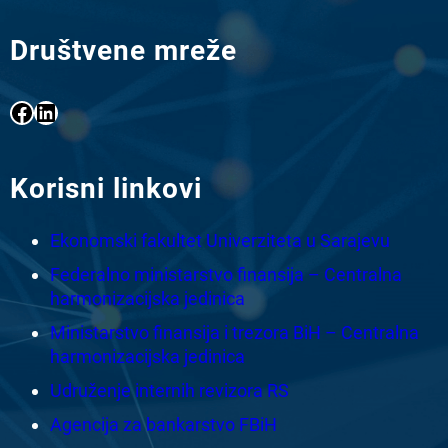
Društvene mreže
Facebook
LinkedIn
Korisni linkovi
Ekonomski fakultet Univerziteta u Sarajevu
Federalno ministarstvo finansija – Centralna
harmonizacijska jedinica
Ministarstvo finansija i trezora BiH – Centralna
harmonizacijska jedinica
Udruženje internih revizora RS
Agencija za bankarstvo FBiH