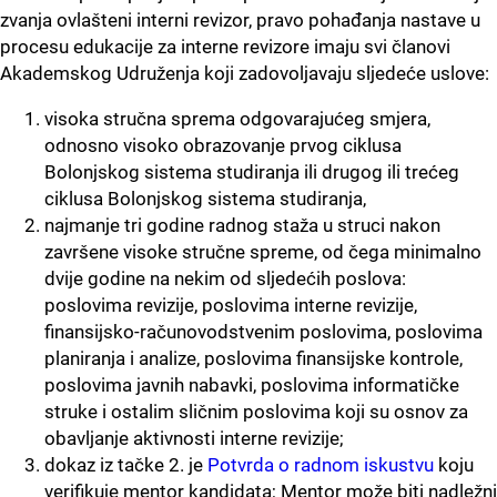
zvanja ovlašteni interni revizor, pravo pohađanja nastave u
procesu edukacije za interne revizore imaju svi članovi
Akademskog Udruženja koji zadovoljavaju sljedeće uslove:
visoka stručna sprema odgovarajućeg smjera,
odnosno visoko obrazovanje prvog ciklusa
Bolonjskog sistema studiranja ili drugog ili trećeg
ciklusa Bolonjskog sistema studiranja,
najmanje tri godine radnog staža u struci nakon
završene visoke stručne spreme, od čega minimalno
dvije godine na nekim od sljedećih poslova:
poslovima revizije, poslovima interne revizije,
finansijsko-računovodstvenim poslovima, poslovima
planiranja i analize, poslovima finansijske kontrole,
poslovima javnih nabavki, poslovima informatičke
struke i ostalim sličnim poslovima koji su osnov za
obavljanje aktivnosti interne revizije;
dokaz iz tačke 2. je
Potvrda o radnom iskustvu
koju
verifikuje mentor kandidata; Mentor može biti nadležni