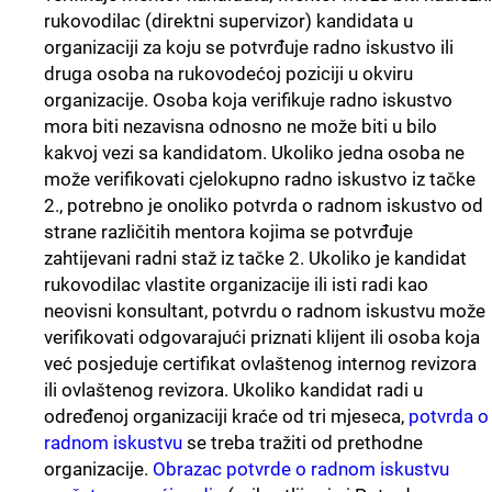
rukovodilac (direktni supervizor) kandidata u
organizaciji za koju se potvrđuje radno iskustvo ili
druga osoba na rukovodećoj poziciji u okviru
organizacije. Osoba koja verifikuje radno iskustvo
mora biti nezavisna odnosno ne može biti u bilo
kakvoj vezi sa kandidatom. Ukoliko jedna osoba ne
može verifikovati cjelokupno radno iskustvo iz tačke
2., potrebno je onoliko potvrda o radnom iskustvo od
strane različitih mentora kojima se potvrđuje
zahtijevani radni staž iz tačke 2. Ukoliko je kandidat
rukovodilac vlastite organizacije ili isti radi kao
neovisni konsultant, potvrdu o radnom iskustvu može
verifikovati odgovarajući priznati klijent ili osoba koja
već posjeduje certifikat ovlaštenog internog revizora
ili ovlaštenog revizora. Ukoliko kandidat radi u
određenoj organizaciji kraće od tri mjeseca,
potvrda o
radnom iskustvu
se treba tražiti od prethodne
organizacije.
Obrazac potvrde o radnom iskustvu