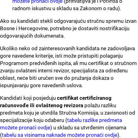
možete pronaći ovdje
(prihvatljiva je i Potvrda o
radnom iskustvu u skladu sa Zakonom o radu).
Ako su kandidati stekli odgovarajuću stručnu spremu izvan
Bosne i Hercegovine, potrebno je dostaviti nostrifikaciju
odgovarajućih dokumenata.
Ukoliko neko od zainteresovanih kandidata ne zadovoljava
gore navedene kriterije, isti može pristupiti polaganju
Programom predviđenih ispita, ali mu certifikat o stručnom
zvanju ovlašteni interni revizor, specijalista za određenu
oblast, neće biti uručen sve do pružanja dokaza o
ispunjavanju gore navedenih uslova.
Kandidati koji posjeduju
certifikat certificiranog
računovođe ili ovlaštenog revizora
polažu razliku
predmeta koju je utvrdila Stručna Komisija, u zavisnosti od
specijalizacije koju odaberu (
tabelu razlike predmeta
možete pronaći ovdje
) u skladu sa utvrđenim cijenama
(
tabelu sa visinama naknade možete pronaći ovdje
).