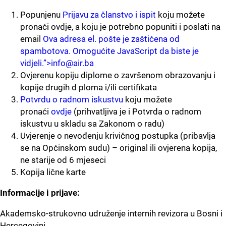
Popunjenu
Prijavu za članstvo i ispit
koju možete
pronaći ovdje, a koju je potrebno popuniti i poslati na
email
Ova adresa el. pošte je zaštićena od
spambotova. Omogućite JavaScript da biste je
vidjeli.”>
info@air.ba
Ovjerenu kopiju diplome o završenom obrazovanju i
kopije drugih d ploma i/ili certifikata
Potvrdu o radnom iskustvu
koju možete
pronaći
ovdje
(prihvatljiva je i Potvrda o radnom
iskustvu u skladu sa Zakonom o radu)
Uvjerenje o nevođenju krivičnog postupka (pribavlja
se na Općinskom sudu) – original ili ovjerena kopija,
ne starije od 6 mjeseci
Kopija lične karte
Informacije i prijave:
Akademsko-strukovno udruženje internih revizora u Bosni i
Hercegovini