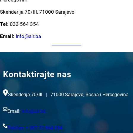
Skenderija 70/III, 71000 Sarajevo
Tel:
033 564 354
Email:
info@air.ba
Kontaktirajte nas
Skenderija 70/III | 71000 Sarajevo, Bosna i Hercegovina
Email:
info@air.ba
Telefon: + 387 33 564 354