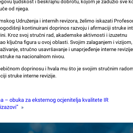
ovu ljudskost i beskrajnu dobrotu, kojom je zadužio sve ko
 uče od njega.
kog Udruženja i internih revizora, želimo iskazati Profeso
odišnji kontinuirani doprinos razvoju i afirmaciji struke in
vini. Kroz svoj stručni rad, akademske aktivnosti i izuzetnu
o ključna figura u ovoj oblasti. Svojim zalaganjem i vizijom,
aživanje, stručno usavršavanje i unaprjeđenje interne revizije
 struke na nacionalnom nivou.
ebičnom doprinosu i hvala mu što je svojim stručnim rado
ji struke interne revizije.
 – obuka za eksternog ocjenitelja kvalitete IR
 izazovi”
»