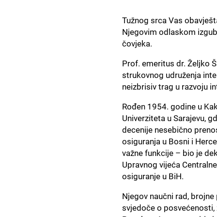
Tužnog srca Vas obavješta
Njegovim odlaskom izgubi
čovjeka.
Prof. emeritus dr. Željko 
strukovnog udruženja inter
neizbrisiv trag u razvoju i
Rođen 1954. godine u Kakn
Univerziteta u Sarajevu, gd
decenije nesebično prenos
osiguranja u Bosni i Herceg
važne funkcije – bio je de
Upravnog vijeća Centralne
osiguranje u BiH.
Njegov naučni rad, brojne 
svjedoče o posvećenosti, z