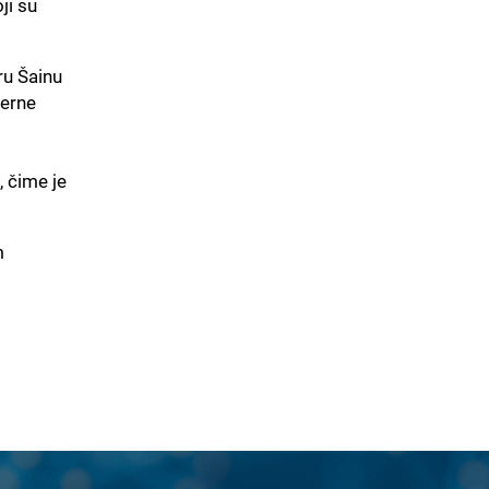
ji su
ru Šainu
terne
, čime je
m