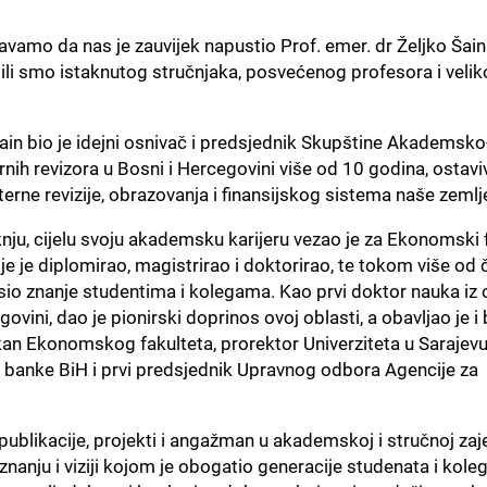
vamo da nas je zauvijek napustio Prof. emer. dr Željko Šain
li smo istaknutog stručnjaka, posvećenog profesora i veli
Šain bio je idejni osnivač i predsjednik Skupštine Akademsko
nih revizora u Bosni i Hercegovini više od 10 godina, ostavi
nterne revizije, obrazovanja i finansijskog sistema naše zemlj
ju, cijelu svoju akademsku karijeru vezao je za Ekonomski 
je je diplomirao, magistrirao i doktorirao, te tokom više od č
io znanje studentima i kolegama. Kao prvi doktor nauka iz 
ovini, dao je pionirski doprinos ovoj oblasti, a obavljao je i
kan Ekonomskog fakulteta, prorektor Univerziteta u Sarajevu
 banke BiH i prvi predsjednik Upravnog odbora Agencije za
publikacije, projekti i angažman u akademskoj i stručnoj zaj
nanju i viziji kojom je obogatio generacije studenata i koleg