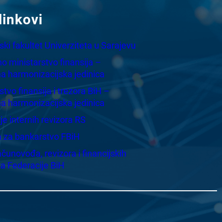
linkovi
i fakultet Univerziteta u Sarajevu
o ministarstvo finansija –
a harmonizacijska jedinica
stvo finansija i trezora BiH –
a harmonizacijska jedinica
e internih revizora RS
a za bankarstvo FBiH
čunovođa, revizora i financijskih
ka Federacije BiH