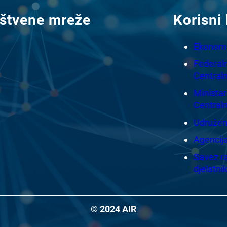
štvene mreže
Korisni 
Ekonomsk
Federaln
Centraln
Ministar
Centraln
Udruženj
Agencij
Savez ra
djelatni
© 2024 AIR