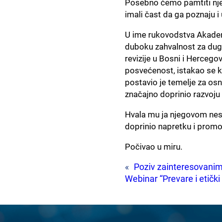
Posebno ćemo pamtiti njeg
imali čast da ga poznaju i
U ime rukovodstva Akadems
duboku zahvalnost za dugog
revizije u Bosni i Hercego
posvećenost, istakao se ka
postavio je temelje za osn
značajno doprinio razvoju
Hvala mu ja njegovom nes
doprinio napretku i promoci
Počivao u miru.
«
Poziv zainteresovanima
Webinar “Prevare i etički