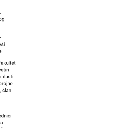
.
kog
-
vši
e.
fakultet
etiri
oblasti
 brojne
, član
ednici
a.