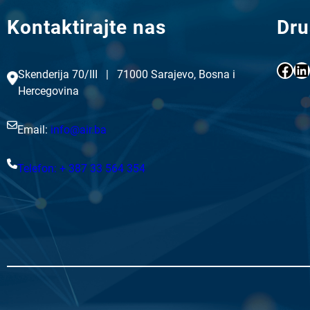
Kontaktirajte nas
Dru
Facebook
LinkedIn
Skenderija 70/III | 71000 Sarajevo, Bosna i
Hercegovina
Email:
info@air.ba
Telefon: + 387 33 564 354