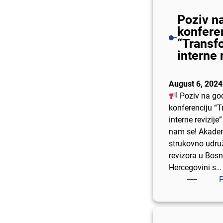
Poziv n
konfere
“Transf
interne 
August 6, 2024
Poziv na go
konferenciju “
interne revizije”
nam se! Akade
strukovno udruž
revizora u Bosni
Hercegovini s…
P