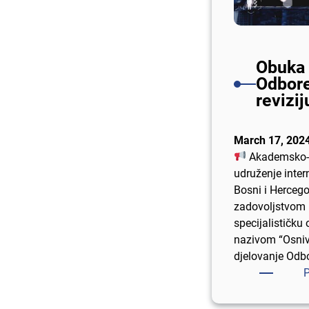
Obuka 
Odbore
revizij
March 17, 202
Akademsko-
udruženje inter
Bosni i Hercego
zadovoljstvom 
specijalističku
nazivom “Osniv
djelovanje Odb
P