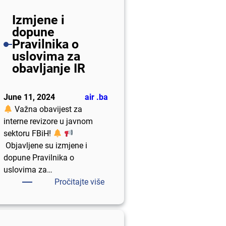
S
Izmjene i
k
dopune
u
Pravilnika o
p
uslovima za
š
obavljanje IR
t
i
n
June 11, 2024
air .ba
u
Važna obavijest za
interne revizore u javnom
sektoru FBiH!
Objavljene su izmjene i
dopune Pravilnika o
uslovima za…
:
Pročitajte više
I
z
m