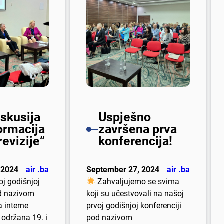
iskusija
Uspješno
ormacija
završena prva
revizije”
konferencija!
 2024
air .ba
September 27, 2024
air .ba
oj godišnjoj
Zahvaljujemo se svima
od nazivom
koji su učestvovali na našoj
 interne
prvoj godišnjoj konferenciji
e održana 19. i
pod nazivom