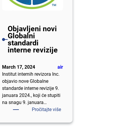
r
a
a
n
j
Objavljeni novi
e
Globalni
I
standardi
R
interne revizije
March 17, 2024
air
Institut internih revizora Inc.
objavio nove Globalne
standarde interne revizije 9.
januara 2024., koji će stupiti
na snagu 9. januara…
:
Pročitajte više
O
b
j