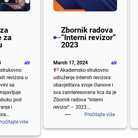
v
r
t
e
e
e
z
v
r
a
za
Zbornik radova
i
n
p
 za
“Interni revizor”
z
e
o
u
2023
i
r
l
j
e
a
e
v
g
4
air
March 17, 2024
air
”
i
a
strukovno
Akademsko-strukovno
z
n
nih revizora u
udruženje internih revizora
i
j
vini sa
obavještava svoje članove i
j
e
najavljuje
sva zainteresovana lica da je
e
i
 obuku pod
Zbornik radova “Interni
”
s
anje i
revizor” – 2023…
p
:
ora…
Pročitajte više
i
:
Z
ročitajte više
t
O
b
a
b
o