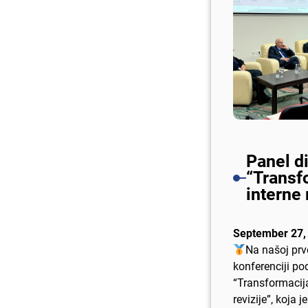
Panel d
“Transf
interne 
September 27,
Na našoj prv
konferenciji p
“Transformacija
revizije”, koja j