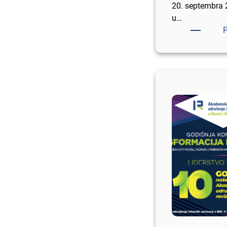
20. septembra 
u…
P