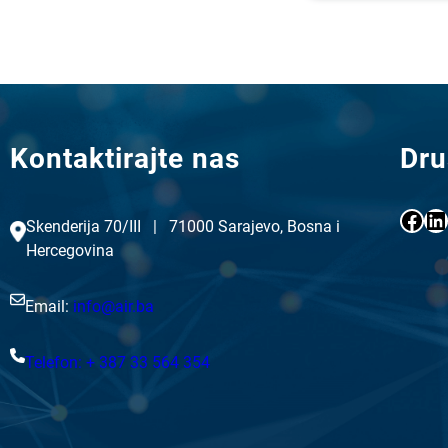
Kontaktirajte nas
Dru
Facebook
LinkedIn
Skenderija 70/III | 71000 Sarajevo, Bosna i
Hercegovina
Email:
info@air.ba
Telefon: + 387 33 564 354